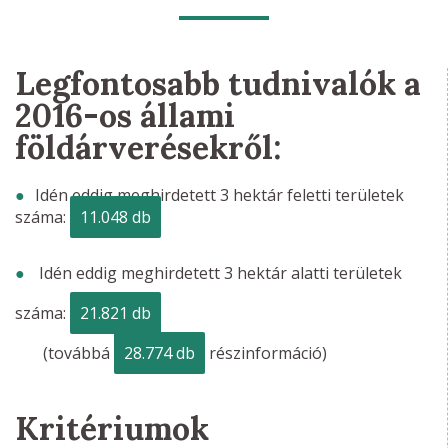
Legfontosabb tudnivalók a
2016-os állami
földárverésekről:
Idén eddig meghirdetett 3 hektár feletti területek
száma:
11.048 db
Idén eddig meghirdetett 3 hektár alatti területek
száma:
21.821 db
(továbbá
28.774 db
részinformáció)
Kritériumok