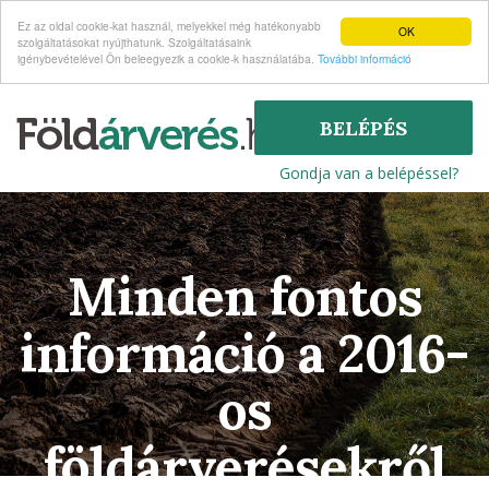
Ez az oldal cookie-kat használ, melyekkel még hatékonyabb
OK
szolgáltatásokat nyújthatunk. Szolgáltatásaink
igénybevételével Ön beleegyezik a cookie-k használatába.
További információ
BELÉPÉS
Gondja van a belépéssel?
Minden fontos
információ a 2016-
os
földárverésekről